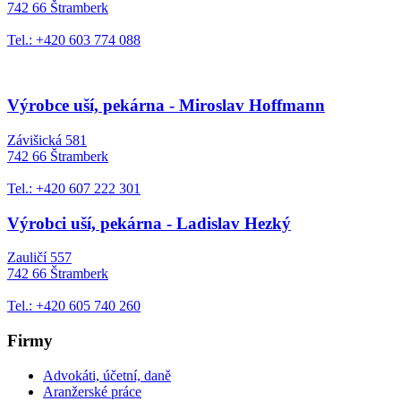
742 66 Štramberk
Tel.: +420 603 774 088
Výrobce uší, pekárna - Miroslav Hoffmann
Závišická 581
742 66 Štramberk
Tel.: +420 607 222 301
Výrobci uší, pekárna - Ladislav Hezký
Zauličí 557
742 66 Štramberk
Tel.: +420 605 740 260
Firmy
Advokáti, účetní, daně
Aranžerské práce