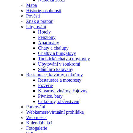
Mapa
Historie, osobnosti
Pověsti
Znak a prapor
Ubytování
Hotely
Penziony
Apartmány
Chaty a chalupy
Chatky a bungalovy
Turistické chaty a ubytovny
Ubytování v soukromí
Stání pro karavany
Restaurace, kavárny, cukrárny
Restaurace a motoresty
Pizzerie
Kavárny, vinárny, čajovny
Pivnice, bary
Cukrárny, občerstvení
Parkování
Webkamera⁄virtuální prohlídka
Web města
Kalendář akcí
Fotogalerie