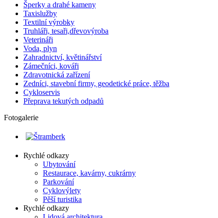
Šperky a drahé kameny
Taxislužby
Textilní výrobky
Truhláři, tesaři,dřevovýroba
Veterináři
Voda, plyn
Zahradnictví, květinářství
Zámečníci, kováři
Zdravotnická zařízení
Zedníci, stavební firmy, geodetické práce, těžba
Cykloservis
Přeprava tekutých odpadů
Fotogalerie
Rychlé odkazy
Ubytování
Restaurace, kavárny, cukrárny
Parkování
Cyklovýlety
Pěší turistika
Rychlé odkazy
Lidová architektura