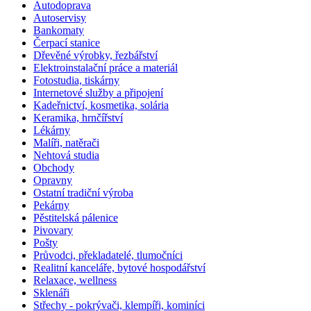
Autodoprava
Autoservisy
Bankomaty
Čerpací stanice
Dřevěné výrobky, řezbářství
Elektroinstalační práce a materiál
Fotostudia, tiskárny
Internetové služby a připojení
Kadeřnictví, kosmetika, solária
Keramika, hrnčířství
Lékárny
Malíři, natěrači
Nehtová studia
Obchody
Opravny
Ostatní tradiční výroba
Pekárny
Pěstitelská pálenice
Pivovary
Pošty
Průvodci, překladatelé, tlumočníci
Realitní kanceláře, bytové hospodářství
Relaxace, wellness
Sklenáři
Střechy - pokrývači, klempíři, kominíci