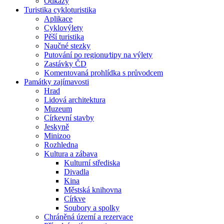
Odkazy
Turistika cykloturistika
Aplikace
Cyklovýlety
Pěší turistika
Naučné stezky
Putování po regionu⁄tipy na výlety
Zastávky ČD
Komentovaná prohlídka s průvodcem
Památky zajímavosti
Hrad
Lidová architektura
Muzeum
Církevní stavby
Jeskyně
Minizoo
Rozhledna
Kultura a zábava
Kulturní střediska
Divadla
Kina
Městská knihovna
Církve
Soubory a spolky
Chráněná území a rezervace