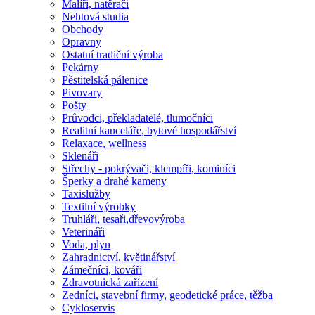
Malíři, natěrači
Nehtová studia
Obchody
Opravny
Ostatní tradiční výroba
Pekárny
Pěstitelská pálenice
Pivovary
Pošty
Průvodci, překladatelé, tlumočníci
Realitní kanceláře, bytové hospodářství
Relaxace, wellness
Sklenáři
Střechy - pokrývači, klempíři, kominíci
Šperky a drahé kameny
Taxislužby
Textilní výrobky
Truhláři, tesaři,dřevovýroba
Veterináři
Voda, plyn
Zahradnictví, květinářství
Zámečníci, kováři
Zdravotnická zařízení
Zedníci, stavební firmy, geodetické práce, těžba
Cykloservis