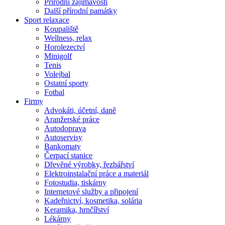
Přírodní zajímavosti
Další přírodní památky
Sport relaxace
Koupaliště
Wellness, relax
Horolezectví
Minigolf
Tenis
Volejbal
Ostatní sporty
Fotbal
Firmy
Advokáti, účetní, daně
Aranžerské práce
Autodoprava
Autoservisy
Bankomaty
Čerpací stanice
Dřevěné výrobky, řezbářství
Elektroinstalační práce a materiál
Fotostudia, tiskárny
Internetové služby a připojení
Kadeřnictví, kosmetika, solária
Keramika, hrnčířství
Lékárny