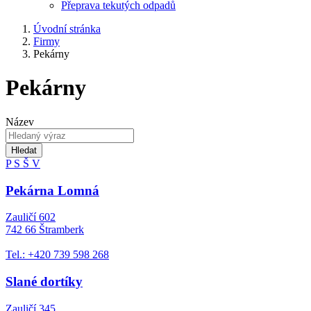
Přeprava tekutých odpadů
Úvodní stránka
Firmy
Pekárny
Pekárny
Název
Hledat
P
S
Š
V
Pekárna Lomná
Zauličí 602
742 66 Štramberk
Tel.: +420 739 598 268
Slané dortíky
Zauličí 345