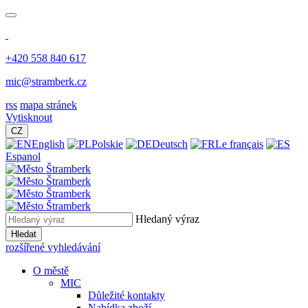
+420 558 840 617
mic@stramberk.cz
rss
mapa stránek
Vytisknout
CZ
English
Polskie
Deutsch
Le français
Espanol
Hledaný výraz
Hledat
rozšířené vyhledávání
O městě
MIC
Důležité kontakty
Nabídka zboží