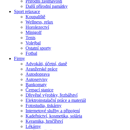
Přírodní zajímavosti
Další přírodní památky
Sport relaxace
Koupaliště
Wellness, relax
Horolezectví
Minigolf
Tenis
Volejbal
Ostatní sporty
Fotbal
Firmy
Advokáti, účetní, daně
Aranžerské práce
Autodoprava
Autoservisy
Bankomaty
Čerpací stanice
Dřevěné výrobky, řezbářství
Elektroinstalační práce a materiál
Fotostudia, tiskárny
Internetové služby a připojení
Kadeřnictví, kosmetika, solária
Keramika, hrnčířství
Lékárny