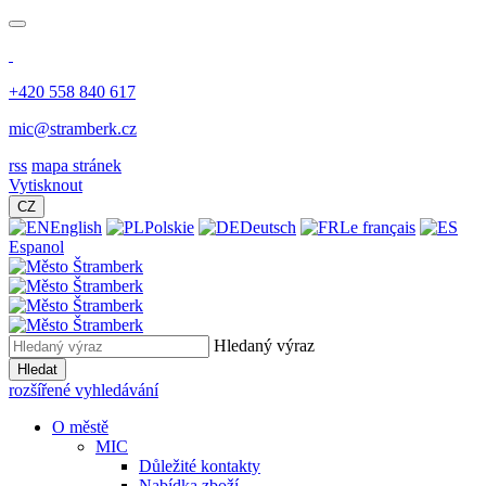
+420 558 840 617
mic@stramberk.cz
rss
mapa stránek
Vytisknout
CZ
English
Polskie
Deutsch
Le français
Espanol
Hledaný výraz
Hledat
rozšířené vyhledávání
O městě
MIC
Důležité kontakty
Nabídka zboží