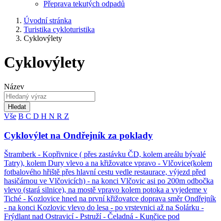
Přeprava tekutých odpadů
Úvodní stránka
Turistika cykloturistika
Cyklovýlety
Cyklovýlety
Název
Hledat
Vše
B
C
D
H
N
R
Z
Cyklovýlet na Ondřejník za poklady
Štramberk - Kopřivnice ( přes zastávku ČD, kolem areálu bývalé
Tatry), kolem Dury vlevo a na křižovatce vpravo - Vlčovice(kolem
fotbalového hřiště přes hlavní cestu vedle restaurace, výjezd před
hasičárnou ve Vlčovicích) - na konci Vlčovic asi po 200m odbočka
vlevo (stará silnice), na mostě vpravo kolem potoka a vyjedeme v
Tiché - Kozlovice hned na první křižovatce doprava směr Ondřejník
- na konci Kozlovic vlevo do lesa - po vrstevnici až na Solárku -
Frýdlant nad Ostravicí - Pstruží - Čeladná - Kunčice pod