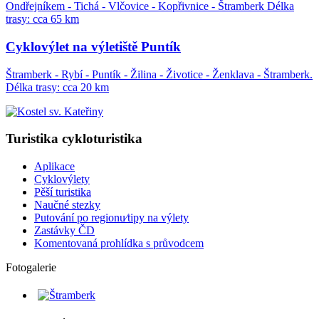
Ondřejníkem - Tichá - Vlčovice - Kopřivnice - Štramberk Délka
trasy: cca 65 km
Cyklovýlet na výletiště Puntík
Štramberk - Rybí - Puntík - Žilina - Životice - Ženklava - Štramberk.
Délka trasy: cca 20 km
Turistika cykloturistika
Aplikace
Cyklovýlety
Pěší turistika
Naučné stezky
Putování po regionu⁄tipy na výlety
Zastávky ČD
Komentovaná prohlídka s průvodcem
Fotogalerie