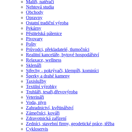
Malíři, natěrači
Nehtová studia
Obchody
Opravny
Ostatní tradiční výroba
Pekárny
Pěstitelská pálenice
Pivovary
Pošty
Průvodci, překladatelé, tlumočníci
Realitní kanceláře, bytové hospodářství
Relaxace, wellness
Sklenáři
Střechy - pokrývači, klempíři, kominíci
Šperky a drahé kameny
Taxislužby
Textilní výrobky
Truhláři, tesaři,dřevovýroba
Veterináři
Voda, plyn
Zahradnictví, květinářství
Zámečníci, kováři
Zdravotnická zařízení
Zedníci, stavební firmy, geodetické práce, těžba
Cykloservis