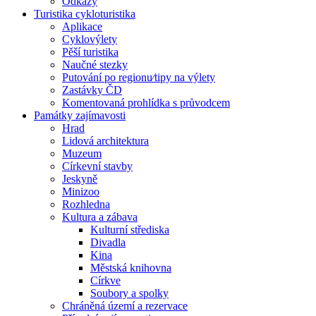
Odkazy
Turistika cykloturistika
Aplikace
Cyklovýlety
Pěší turistika
Naučné stezky
Putování po regionu⁄tipy na výlety
Zastávky ČD
Komentovaná prohlídka s průvodcem
Památky zajímavosti
Hrad
Lidová architektura
Muzeum
Církevní stavby
Jeskyně
Minizoo
Rozhledna
Kultura a zábava
Kulturní střediska
Divadla
Kina
Městská knihovna
Církve
Soubory a spolky
Chráněná území a rezervace