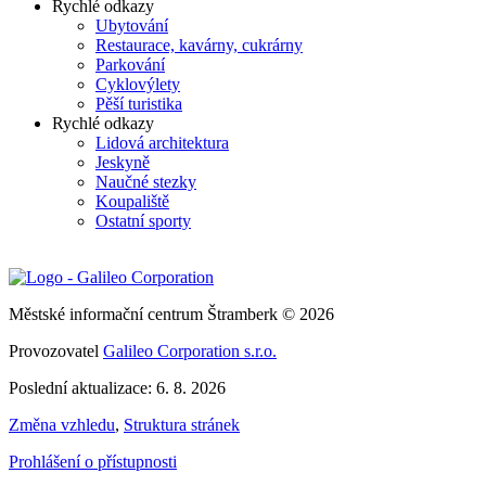
Rychlé odkazy
Ubytování
Restaurace, kavárny, cukrárny
Parkování
Cyklovýlety
Pěší turistika
Rychlé odkazy
Lidová architektura
Jeskyně
Naučné stezky
Koupaliště
Ostatní sporty
Městské informační centrum Štramberk © 2026
Provozovatel
Galileo Corporation s.r.o.
Poslední aktualizace: 6. 8. 2026
Změna vzhledu
,
Struktura stránek
Prohlášení o přístupnosti