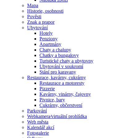
Mapa
Historie, osobnosti
Pověsti
Znak a prapor
Ubytování
Hotely
Penziony
Apartmány
Chaty a chalupy
Chatky a bungalovy
Turistické chaty a ubytovny
Ubytování v soukromí
Stání pro karavany
Restaurace, kavárny, cukrárny
Restaurace a motoresty
Pizzerie
Kavárny, vinárny, čajovny
Pivnice, bary
Cukrárny, občerstvení
Parkování
Webkamera⁄virtuální prohlídka
Web města
Kalendář akcí
Fotogalerie