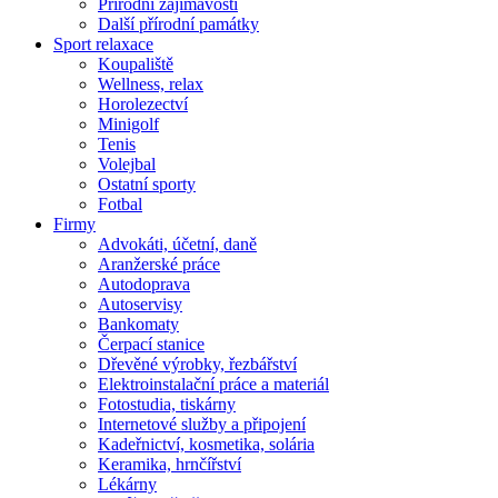
Přírodní zajímavosti
Další přírodní památky
Sport relaxace
Koupaliště
Wellness, relax
Horolezectví
Minigolf
Tenis
Volejbal
Ostatní sporty
Fotbal
Firmy
Advokáti, účetní, daně
Aranžerské práce
Autodoprava
Autoservisy
Bankomaty
Čerpací stanice
Dřevěné výrobky, řezbářství
Elektroinstalační práce a materiál
Fotostudia, tiskárny
Internetové služby a připojení
Kadeřnictví, kosmetika, solária
Keramika, hrnčířství
Lékárny