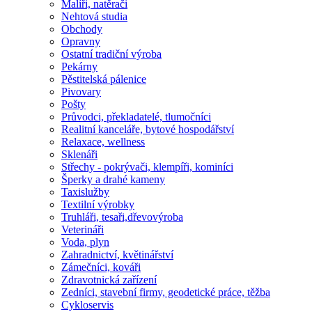
Malíři, natěrači
Nehtová studia
Obchody
Opravny
Ostatní tradiční výroba
Pekárny
Pěstitelská pálenice
Pivovary
Pošty
Průvodci, překladatelé, tlumočníci
Realitní kanceláře, bytové hospodářství
Relaxace, wellness
Sklenáři
Střechy - pokrývači, klempíři, kominíci
Šperky a drahé kameny
Taxislužby
Textilní výrobky
Truhláři, tesaři,dřevovýroba
Veterináři
Voda, plyn
Zahradnictví, květinářství
Zámečníci, kováři
Zdravotnická zařízení
Zedníci, stavební firmy, geodetické práce, těžba
Cykloservis