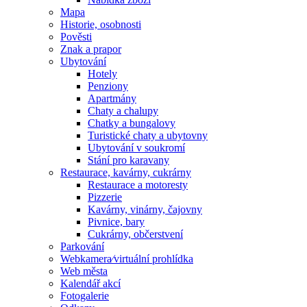
Mapa
Historie, osobnosti
Pověsti
Znak a prapor
Ubytování
Hotely
Penziony
Apartmány
Chaty a chalupy
Chatky a bungalovy
Turistické chaty a ubytovny
Ubytování v soukromí
Stání pro karavany
Restaurace, kavárny, cukrárny
Restaurace a motoresty
Pizzerie
Kavárny, vinárny, čajovny
Pivnice, bary
Cukrárny, občerstvení
Parkování
Webkamera⁄virtuální prohlídka
Web města
Kalendář akcí
Fotogalerie