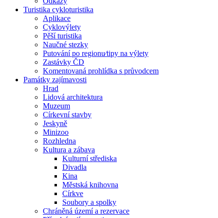
Odkazy
Turistika cykloturistika
Aplikace
Cyklovýlety
Pěší turistika
Naučné stezky
Putování po regionu⁄tipy na výlety
Zastávky ČD
Komentovaná prohlídka s průvodcem
Památky zajímavosti
Hrad
Lidová architektura
Muzeum
Církevní stavby
Jeskyně
Minizoo
Rozhledna
Kultura a zábava
Kulturní střediska
Divadla
Kina
Městská knihovna
Církve
Soubory a spolky
Chráněná území a rezervace