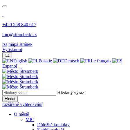
+420 558 840 617
mic@stramberk.cz
rss
mapa stránek
Vytisknout
CZ
English
Polskie
Deutsch
Le français
Espanol
Hledaný výraz
Hledat
rozšířené vyhledávání
O městě
MIC
Důležité kontakty
Nabídka zboží