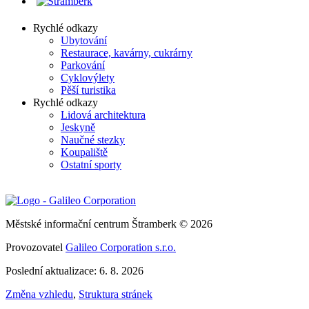
Rychlé odkazy
Ubytování
Restaurace, kavárny, cukrárny
Parkování
Cyklovýlety
Pěší turistika
Rychlé odkazy
Lidová architektura
Jeskyně
Naučné stezky
Koupaliště
Ostatní sporty
Městské informační centrum Štramberk © 2026
Provozovatel
Galileo Corporation s.r.o.
Poslední aktualizace: 6. 8. 2026
Změna vzhledu
,
Struktura stránek