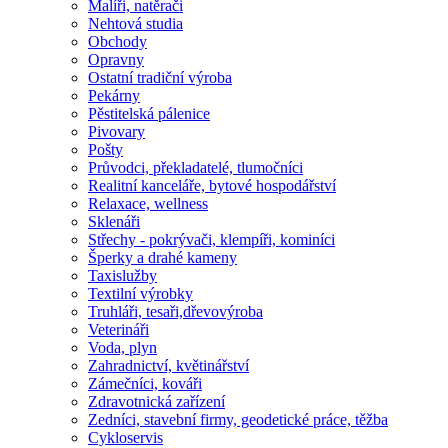
Malíři, natěrači
Nehtová studia
Obchody
Opravny
Ostatní tradiční výroba
Pekárny
Pěstitelská pálenice
Pivovary
Pošty
Průvodci, překladatelé, tlumočníci
Realitní kanceláře, bytové hospodářství
Relaxace, wellness
Sklenáři
Střechy - pokrývači, klempíři, kominíci
Šperky a drahé kameny
Taxislužby
Textilní výrobky
Truhláři, tesaři,dřevovýroba
Veterináři
Voda, plyn
Zahradnictví, květinářství
Zámečníci, kováři
Zdravotnická zařízení
Zedníci, stavební firmy, geodetické práce, těžba
Cykloservis