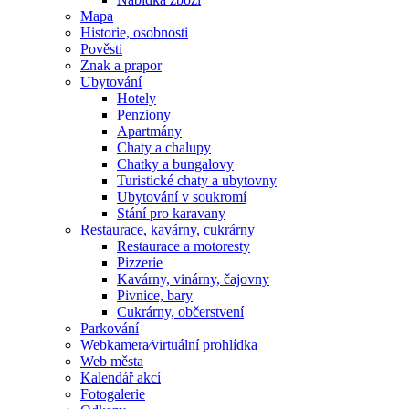
Mapa
Historie, osobnosti
Pověsti
Znak a prapor
Ubytování
Hotely
Penziony
Apartmány
Chaty a chalupy
Chatky a bungalovy
Turistické chaty a ubytovny
Ubytování v soukromí
Stání pro karavany
Restaurace, kavárny, cukrárny
Restaurace a motoresty
Pizzerie
Kavárny, vinárny, čajovny
Pivnice, bary
Cukrárny, občerstvení
Parkování
Webkamera⁄virtuální prohlídka
Web města
Kalendář akcí
Fotogalerie