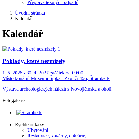
Přeprava tekutých odpadů
Úvodní stránka
Kalendář
Kalendář
Poklady, které nezmizely
1. 5. 2026 - 30. 4. 2027 začátek od 09:00
Místo konání:
Muzeum Šipka - Zauličí 456, Štramberk
Výstava archeologických nálezů z Novojičínska a okolí.
Fotogalerie
Rychlé odkazy
Ubytování
Restaurace, kavárny, cukrárny