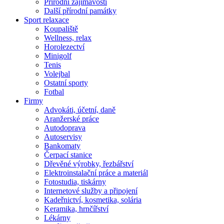
Přírodní zajímavosti
Další přírodní památky
Sport relaxace
Koupaliště
Wellness, relax
Horolezectví
Minigolf
Tenis
Volejbal
Ostatní sporty
Fotbal
Firmy
Advokáti, účetní, daně
Aranžerské práce
Autodoprava
Autoservisy
Bankomaty
Čerpací stanice
Dřevěné výrobky, řezbářství
Elektroinstalační práce a materiál
Fotostudia, tiskárny
Internetové služby a připojení
Kadeřnictví, kosmetika, solária
Keramika, hrnčířství
Lékárny