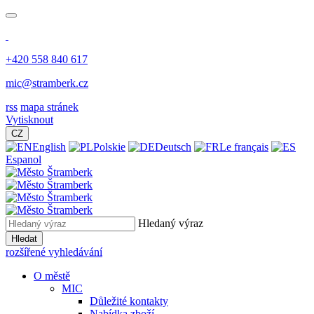
+420 558 840 617
mic@stramberk.cz
rss
mapa stránek
Vytisknout
CZ
English
Polskie
Deutsch
Le français
Espanol
Hledaný výraz
Hledat
rozšířené vyhledávání
O městě
MIC
Důležité kontakty
Nabídka zboží