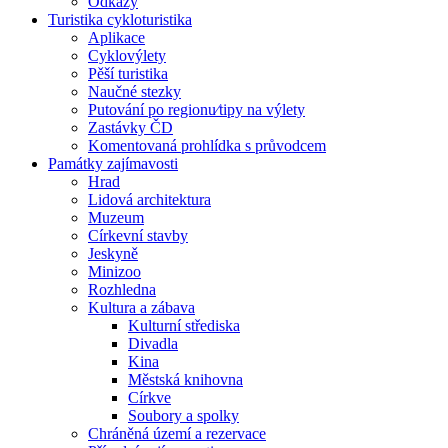
Odkazy
Turistika cykloturistika
Aplikace
Cyklovýlety
Pěší turistika
Naučné stezky
Putování po regionu⁄tipy na výlety
Zastávky ČD
Komentovaná prohlídka s průvodcem
Památky zajímavosti
Hrad
Lidová architektura
Muzeum
Církevní stavby
Jeskyně
Minizoo
Rozhledna
Kultura a zábava
Kulturní střediska
Divadla
Kina
Městská knihovna
Církve
Soubory a spolky
Chráněná území a rezervace