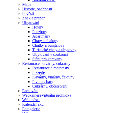
Mapa
Historie, osobnosti
Pověsti
Znak a prapor
Ubytování
Hotely
Penziony
Apartmány
Chaty a chalupy
Chatky a bungalovy
Turistické chaty a ubytovny
Ubytování v soukromí
Stání pro karavany
Restaurace, kavárny, cukrárny
Restaurace a motoresty
Pizzerie
Kavárny, vinárny, čajovny
Pivnice, bary
Cukrárny, občerstvení
Parkování
Webkamera⁄virtuální prohlídka
Web města
Kalendář akcí
Fotogalerie