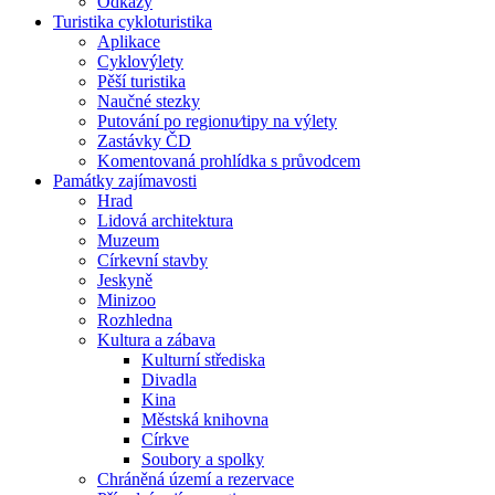
Odkazy
Turistika cykloturistika
Aplikace
Cyklovýlety
Pěší turistika
Naučné stezky
Putování po regionu⁄tipy na výlety
Zastávky ČD
Komentovaná prohlídka s průvodcem
Památky zajímavosti
Hrad
Lidová architektura
Muzeum
Církevní stavby
Jeskyně
Minizoo
Rozhledna
Kultura a zábava
Kulturní střediska
Divadla
Kina
Městská knihovna
Církve
Soubory a spolky
Chráněná území a rezervace