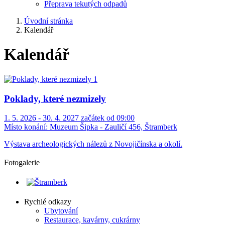
Přeprava tekutých odpadů
Úvodní stránka
Kalendář
Kalendář
Poklady, které nezmizely
1. 5. 2026 - 30. 4. 2027 začátek od 09:00
Místo konání:
Muzeum Šipka - Zauličí 456, Štramberk
Výstava archeologických nálezů z Novojičínska a okolí.
Fotogalerie
Rychlé odkazy
Ubytování
Restaurace, kavárny, cukrárny