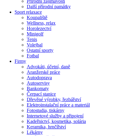
Přírodní zajímavosti
Další přírodní památky
Sport relaxace
Koupaliště
Wellness, relax
Horolezectví
Minigolf
Tenis
Volejbal
Ostatní sporty
Fotbal
Firmy
Advokáti, účetní, daně
Aranžerské práce
Autodoprava
Autoservisy
Bankomaty
Čerpací stanice
Dřevěné výrobky, řezbářství
Elektroinstalační práce a materiál
Fotostudia, tiskárny
Internetové služby a připojení
Kadeřnictví, kosmetika, solária
Keramika, hrnčířství
Lékárny