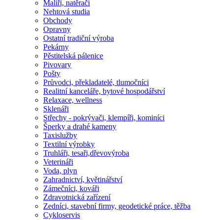
Malíři, natěrači
Nehtová studia
Obchody
Opravny
Ostatní tradiční výroba
Pekárny
Pěstitelská pálenice
Pivovary
Pošty
Průvodci, překladatelé, tlumočníci
Realitní kanceláře, bytové hospodářství
Relaxace, wellness
Sklenáři
Střechy - pokrývači, klempíři, kominíci
Šperky a drahé kameny
Taxislužby
Textilní výrobky
Truhláři, tesaři,dřevovýroba
Veterináři
Voda, plyn
Zahradnictví, květinářství
Zámečníci, kováři
Zdravotnická zařízení
Zedníci, stavební firmy, geodetické práce, těžba
Cykloservis