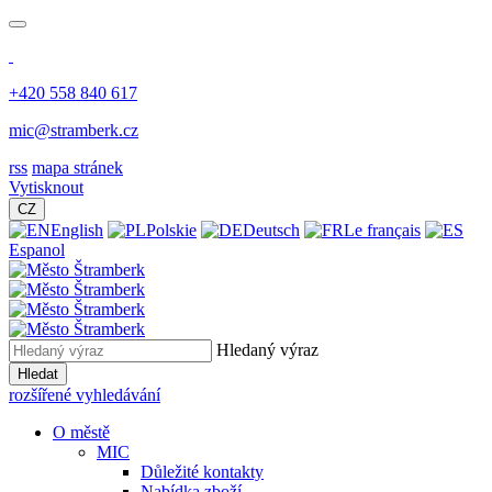
+420 558 840 617
mic@stramberk.cz
rss
mapa stránek
Vytisknout
CZ
English
Polskie
Deutsch
Le français
Espanol
Hledaný výraz
Hledat
rozšířené vyhledávání
O městě
MIC
Důležité kontakty
Nabídka zboží